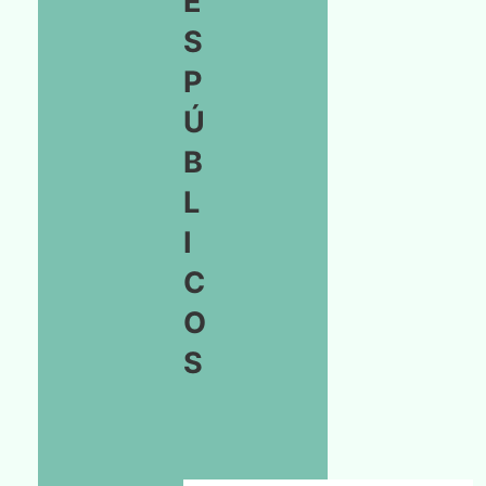
E
S
P
Ú
B
L
I
C
O
S