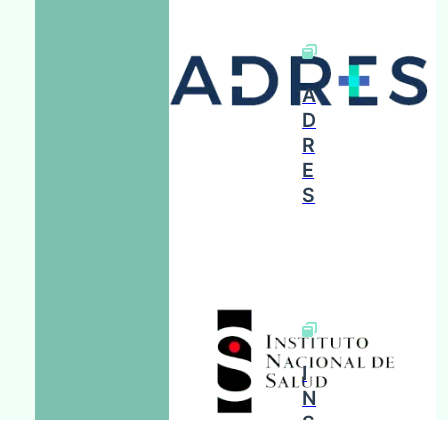
A
D
R
E
S
I
N
S