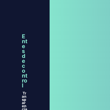
E
nt
e
s
d
e
c
o
nt
ro
l
Tr
an
sp
ar
en
cia