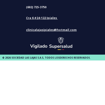
(602) 725-3750
Cra 6 #24-122 Ipiales
clinicalajasipiales@hotmail.com
© 2026 SOCIEDAD LAS LAJAS S.A.S, TODOS LOSDERECHOS RESERVADOS.