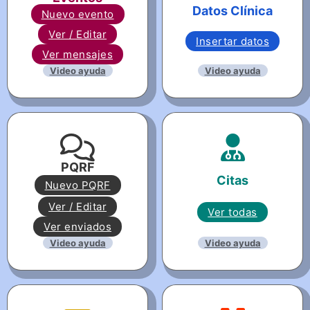
Datos Clínica
Nuevo evento
Ver / Editar
Insertar datos
Ver mensajes
Video ayuda
Video ayuda
PQRF
Citas
Nuevo PQRF
Ver / Editar
Ver todas
Ver enviados
Video ayuda
Video ayuda