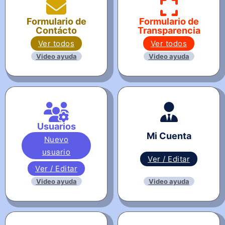
Formulario de
Formulario de
Contácto
Transparencia
Ver todos
Ver todos
Video ayuda
Video ayuda
Usuarios
Mi Cuenta
Nuevo
usuario
Ver / Editar
Ver / Editar
Video ayuda
Video ayuda