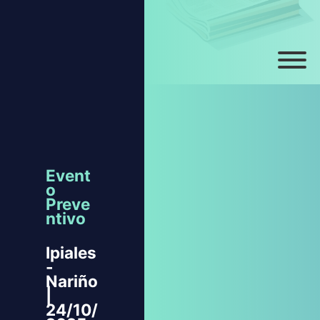
Event
o
Preve
ntivo
Ipiales
-
Nariño
|
24/10/